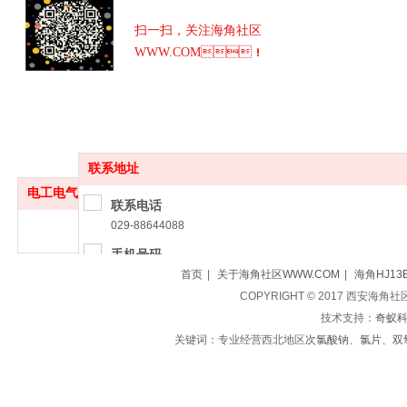
扫一扫，关注海角社区
WWW.COM！
联系地址
电工电气
更多
联系电话
029-88644088
手机号码
18729586297（雷经理）
首页
|
关于海角社区WWW.COM
|
海角HJ13
COPYRIGHT © 2017 西安海角
联系地址
技术支持：
奇蚁
西安市大兴西路国亨海角HJ13EFC城F区1楼5号
关键词：专业经营西北地区
次氯酸钠
、
氯片
、
双
友情链接：
软件网站小程序开发
泰安公司注册
公司注册资质代办商标注