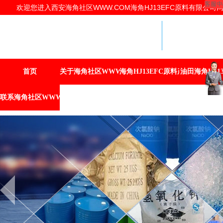
客服中
欢迎您进入西安海角社区WWW.COM海角HJ13EFC原料有限公司网站
海角HJ1
提供商
西安海角社区
海角HJ13E
首页
关于海角社区WWW.COM
海角HJ13EFC原料产品
油田海角HJ13
联系海角社区WWW.COM