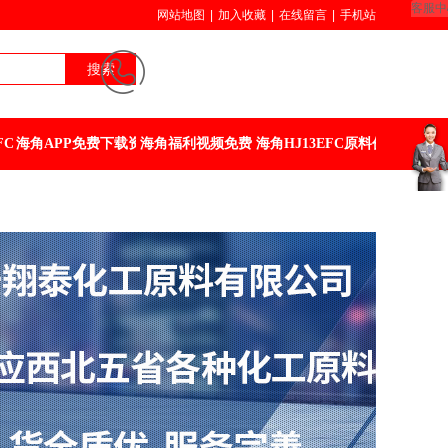
客服中
网站地图
|
加入收藏
|
在线留言
|
手机站
18729586297
搜索
029-88644088
FC
海角APP免费下载资讯
海角福利视频免费
海角HJ13EFC原料价格