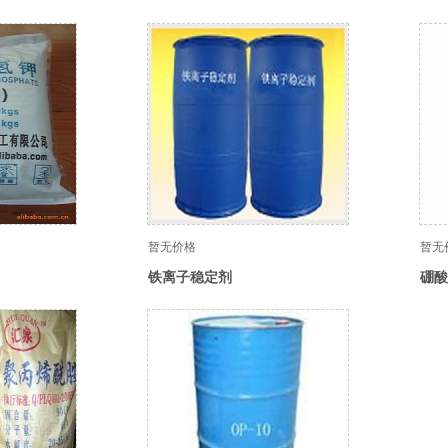
暂无价格
暂无
铁离子稳定剂
硼酸