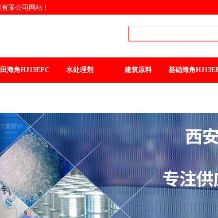
限公司网站！
海角HJ13EFC原料专业
提供商
西安海角社区WWW.COM
角HJ13EFC 质优货全
品
田海角HJ13EFC
水处理剂
建筑原料
基础海角HJ13E