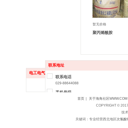
暂无价格
聚丙烯酰胺
联系地址
电工电气
更多
联系电话
029-88644088
手机号码
18729586297（雷经理）
首页
|
关于海角社区WWW.COM
COPYRIGHT © 2
联系地址
技术支
西安市大兴西路国亨海角HJ13EFC城F区1楼5号
关键词：专业经营西北地区
次氯酸
友情链接：
软件网站小程序开发
泰安公司注册
公司注册资质