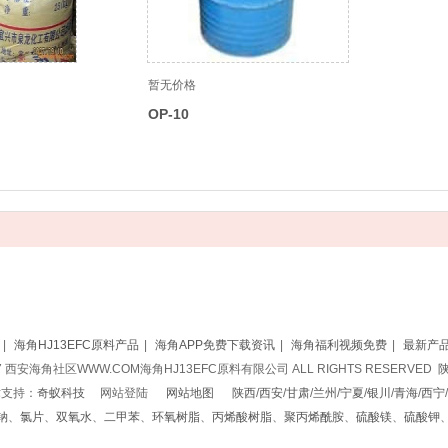
暂无价格
OP-10
|
海角HJ13EFC原料产品
|
海角APP免费下载资讯
|
海角福利视频免费
|
最新产
017 西安海角社区WWW.COM海角HJ13EFC原料有限公司 ALL RIGHTS RESERVED
陕
持：
奇蚁科技
网站登陆
网站地图
陕西
/
西安
/
甘肃
/
兰州
/
宁夏
/
银川
/
青海
/
西宁
/
钠
、
氯片
、
双氧水
、
二甲苯
、
环氧树脂
、
丙烯酸树脂
、
聚丙烯酰胺
、
硫酸镁
、
硫酸钾

代办商标注册软著申请
网站建设
公司注册资质代办商标注册软著申请
小程