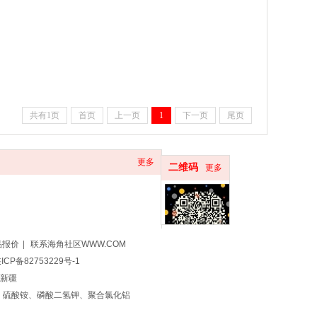
共有1页
首页
上一页
1
下一页
尾页
更多
二维码
更多
品报价
|
联系海角社区WWW.COM
ICP备82753229号-1
新疆
、
硫酸铵
、
磷酸二氢钾
、
聚合氯化铝
序开发
公司注册资质代办商标注册软著申请
资质代办
泰安公司