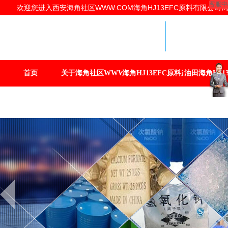
客服中
欢迎您进入西安海角社区WWW.COM海角HJ13EFC原料有限公司网站
海角HJ1
提供商
西安海角社区
海角HJ13E
首页
关于海角社区WWW.COM
海角HJ13EFC原料产品
油田海角HJ13
联系海角社区WWW.COM