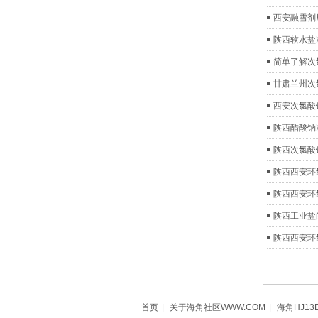
西安融雪剂
陕西软水盐
简单了解次
甘肃兰州次
西安次氯酸
陕西醋酸钠
陕西次氯酸
陕西西安环
陕西西安环
陕西工业盐
陕西西安环
首页
|
关于海角社区WWW.COM
|
海角HJ13