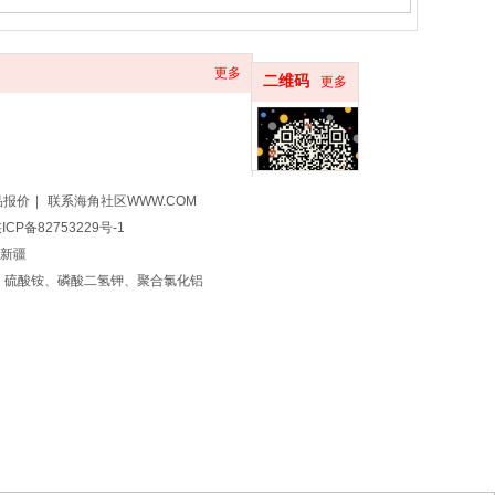
更多
二维码
更多
品报价
|
联系海角社区WWW.COM
ICP备82753229号-1
新疆
、
硫酸铵
、
磷酸二氢钾
、
聚合氯化铝
序开发
公司注册资质代办商标注册软著申请
资质代办
泰安公司