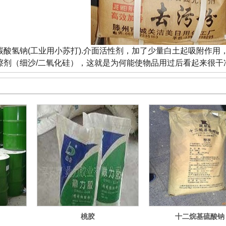
酸氢钠(工业用小苏打).介面活性剂，加了少量白土起吸附作用
摩擦剂（细沙/二氧化硅），这就是为何能使物品用过后看起来很干净
桃胶
十二烷基硫酸钠