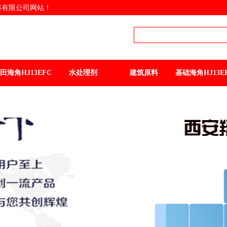
限公司网站！
海角HJ13EFC原料专业
提供商
西安海角社区WWW.COM
角HJ13EFC 质优货全
品
田海角HJ13EFC
水处理剂
建筑原料
基础海角HJ13E