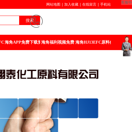
客服中
网站地图
|
加入收藏
|
在线留言
|
手机站
18729586297
搜索
029-88644088
FC
海角APP免费下载资讯
海角福利视频免费
海角HJ13EFC原料价格