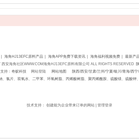
|
海角HJ13EFC原料产品
|
海角APP免费下载资讯
|
海角福利视频免费
|
最新产
017 西安海角社区WWW.COM海角HJ13EFC原料有限公司 ALL RIGHTS RESERVED
陕
持：
奇蚁科技
网站登陆
网站地图
陕西
/
西安
/
甘肃
/
兰州
/
宁夏
/
银川
/
青海
/
西宁
/
钠
、
氯片
、
双氧水
、
二甲苯
、
环氧树脂
、
丙烯酸树脂
、
聚丙烯酰胺
、
硫酸镁
、
硫酸钾

代办商标注册软著申请
网站建设
公司注册资质代办商标注册软著申请
小程
注册
公司注册
资质代办
技术支持：
创建能为企业带来订单的网站
|
管理登录