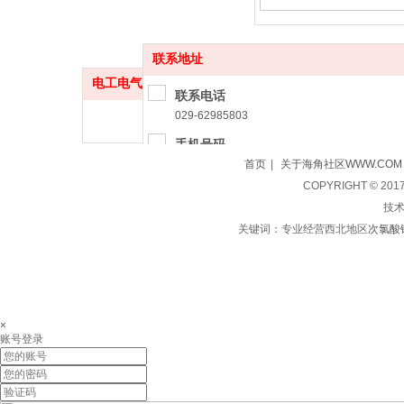
联系地址
电工电气
更多
联系电话
029-62985803
手机号码
18729586297（雷经理）
首页
|
关于海角社区WWW.COM
13991952586
COPYRIGHT © 2
技术支
联系地址
关键词：专业经营西北地区
次氯酸
西安市大兴西路国亨海角HJ13EFC城F区1楼5号
友情链接：
软件网站小程序开发
泰安公司注册
公司注册资质
×
账号登录