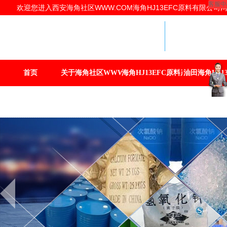
客服中
欢迎您进入西安海角社区WWW.COM海角HJ13EFC原料有限公司网站
海角HJ1
提供商
西安海角社区
海角HJ13E
首页
关于海角社区WWW.COM
海角HJ13EFC原料产品
油田海角HJ13
联系海角社区WWW.COM