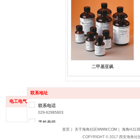
二甲基亚砜
联系地址
电工电气
更多
联系电话
029-62985803
手机号码
18729586297（雷经理）
首页
|
关于海角社区WWW.COM
|
海角HJ13
13991952586
COPYRIGHT © 2017 西安海角