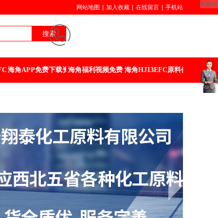
客服中
网站地图
|
加入收藏
|
在线留言
|
手机站
18729586297
搜索
029-88644088
FC
海角APP免费下载资讯
海角福利视频免费
海角HJ13EFC原料价格