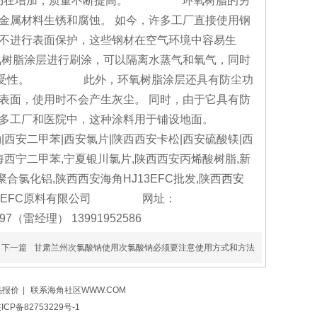
种仍在增加，质量不断提高。 环氧树脂的另
免金属材料生锈和腐蚀。 如今，许多工厂直接使用钢
，如果不进行表面保护，这些钢材在空气环境中容易生
氧树脂涂层进行刷涂，可以隔离水蒸气和氧气，同时
耐受性。 此外，环氧树脂涂层还具有防尘功
，使用时不会产生灰尘。 同时，由于它具有防
，在许多工厂和医院中，这种涂料用于铺设地面。
西安二甲苯|西安氯片|陕西西安卡松|西安硫酸镁|西
海西宁二甲苯,宁夏银川氯片,陕西西安丙烯酸树脂,新
合氯化铝,陕西西安海角HJ13EFC批发,陕西
西安
13EFC原料有限公司 网址：
297（雷经理） 13991952586
下一篇
甘肃兰州次氯酸钠使用次氯酸钠必须要注意使用方式和方法
品报价
|
联系海角社区WWW.COM
ICP备82753229号-1