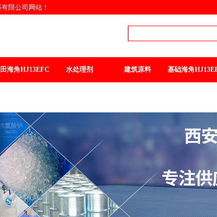
限公司网站！
海角HJ13EFC原料专业
提供商
西安海角社区WWW.COM
角HJ13EFC 质优货全
品
田海角HJ13EFC
水处理剂
建筑原料
基础海角HJ13E