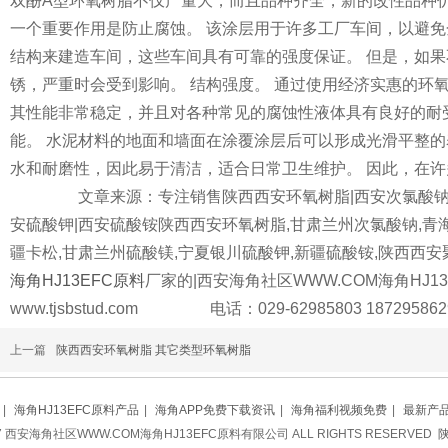
双酚A型环氧树脂不仅产量大，而且品种齐全，新的改性品
一个重要作用是防止腐蚀。 该涂层用于许多工厂车间，以避
结构来建造车间，这些车间具有可靠的强度保证。 但是
锈，严重时会受到影响。 结构强度。 通过使用经济实惠的环
其性能非常稳定，并且对各种常见的腐蚀性液体具有良好的
能。 水泥材料的地面和墙面在涂覆涂层后可以形成光滑平整的表面
水和耐磨性，因此易于清洁，适合日常卫生维护。 因此
文章来源：专注销售陕西西安环氧树脂|西安次氯酸钠|
安硫酸钾|西安硫酸铵陕西西安环氧树脂,甘肃兰州次氯酸钠,青
疆卡松,甘肃兰州硫酸镁,宁夏银川硫酸钾,新疆硫酸铵,陕西西安聚
海角HJ13EFC原料
厂家的|西安海角社区WWW.COM海角HJ
www.tjsbstud.com 电话：029-62985803 18729586
上一篇
陕西西安环氧树脂 其它类型环氧树脂
|
海角HJ13EFC原料产品
|
海角APP免费下载资讯
|
海角福利视频免费
|
最新产
017 西安海角社区WWW.COM海角HJ13EFC原料有限公司 ALL RIGHTS RESERVED
陕