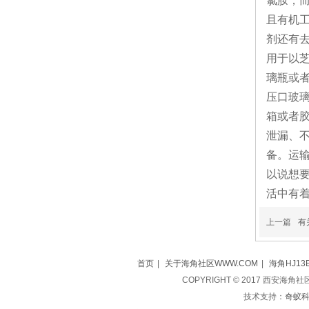
氯胺；
且有机工
剂还有去臭
用于以芝
璃瓶或者
压口玻璃
箱或者胶
泄漏
备。
以说想要
活中有着*
上一篇
有
首页
|
关于海角社区WWW.COM
|
海角HJ13
COPYRIGHT © 2017 西安海角
技术支持：
奇蚁