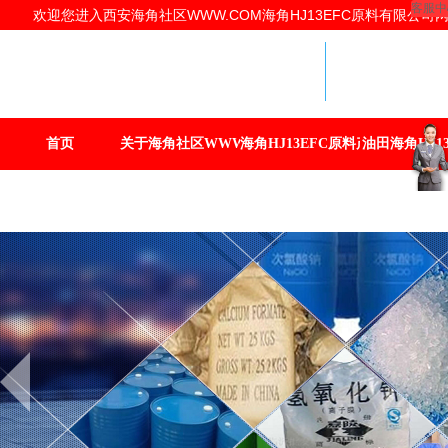
客服中
欢迎您进入西安海角社区WWW.COM海角HJ13EFC原料有限公司网站
海角HJ1
提供商
西安海角社区
海角HJ13E
首页
关于海角社区WWW.COM
海角HJ13EFC原料产品
油田海角HJ13
联系海角社区WWW.COM