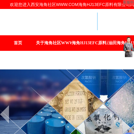
客服中
欢迎您进入西安海角社区WWW.COM海角HJ13EFC原料有限公司网站
海角HJ1
提供商
西安海角社区
海角HJ13E
首页
关于海角社区WWW.COM
海角HJ13EFC原料产品
油田海角HJ13
联系海角社区WWW.COM